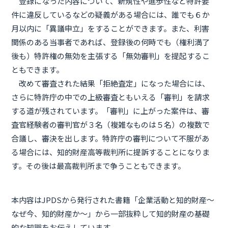
登録になった内容について、新規性や進歩性など特許要
件に違反しているなどの疑義がある場合には、誰でも６か
月以内に「異議申立」をすることができます。また、利害
関係のある当事者であれば、登録後の何時でも（権利満了
後も）特許権の無効を主張する「無効審判」を提起するこ
ともできます。
改めて審査された結果「拒絶査定」になった場合には、
さらに特許庁の中での上級審査ともいえる「審判」を請求
する道が残されています。「審判」に上がった案件は、審
査官経験者の審判官が３名（複雑なものは５名）の複数で
合議し、審決を出します。特許庁の審判について不服があ
る場合には、知的財産高等裁判所に提訴することになりま
す。その後は最高裁判所まで争うこともできます。
本内容はJPDSから発行された書籍「企業活動と知的財産～
なぜ今、知的財産か～」から一部抜粋して知的財産の基礎
的な知識をお伝えしています。